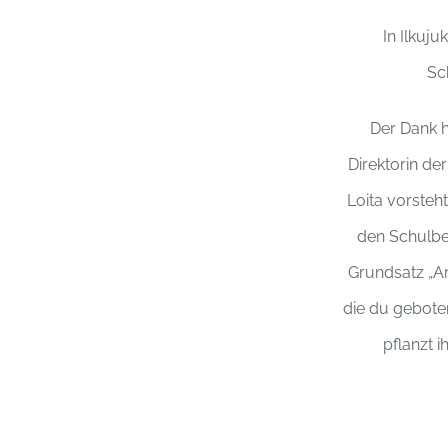
In Ilkuj
Sc
Der Dank h
Direktorin der
Loita vorsteht
den Schulbet
Grundsatz „Ar
die du gebote
pflanzt 