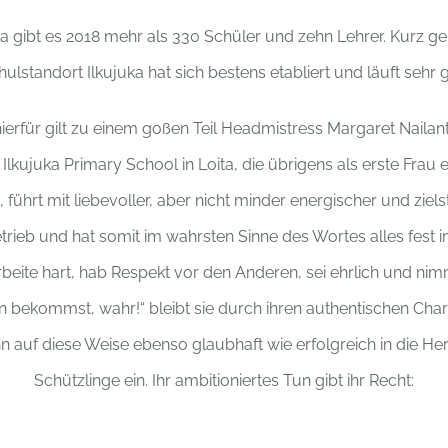
uka gibt es 2018 mehr als 330 Schüler und zehn Lehrer. Kurz ge
hulstandort Ilkujuka hat sich bestens etabliert und läuft sehr g
ierfür gilt zu einem goßen Teil Headmistress Margaret Nailantei
 Ilkujuka Primary School in Loita, die übrigens als erste Frau 
, führt mit liebevoller, aber nicht minder energischer und zie
rieb und hat somit im wahrsten Sinne des Wortes alles fest im
beite hart, hab Respekt vor den Anderen, sei ehrlich und ni
n bekommst, wahr!“ bleibt sie durch ihren authentischen Char
ihn auf diese Weise ebenso glaubhaft wie erfolgreich in die Her
Schützlinge ein. Ihr ambitioniertes Tun gibt ihr Recht: