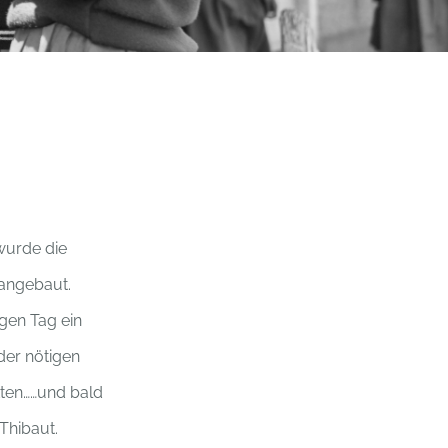
 wurde die
 angebaut.
gen Tag ein
der nötigen
tten……und bald
Thibaut.