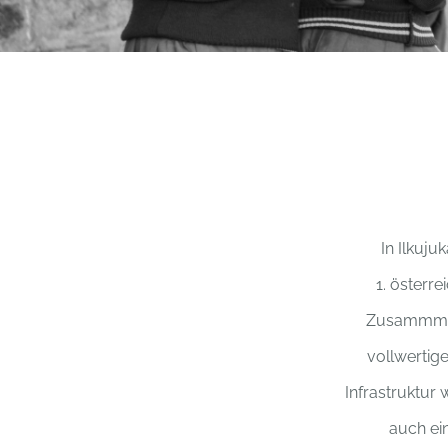
In Ilkuju
1. österr
Zusammmen 
vollwertig
Infrastruktur
auch ei